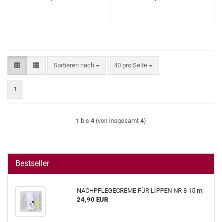
Sortieren nach
pro Seite
Sortieren nach
40 pro Seite
1
1
bis
4
(von insgesamt
4
)
Bestseller
NACHPFLEGECREME FÜR LIPPEN NR 8 15 ml
24,90 EUR