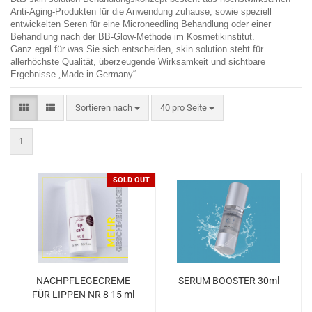
Anti-Aging-Produkten für die Anwendung zuhause, sowie speziell
entwickelten Seren für eine Microneedling Behandlung oder einer
Behandlung nach der BB-Glow-Methode im Kosmetikinstitut.
Ganz egal für was Sie sich entscheiden, skin solution steht für
allerhöchste Qualität, überzeugende Wirksamkeit und sichtbare
Ergebnisse „Made in Germany“
Sortieren nach
pro Seite
Sortieren nach
40 pro Seite
1
SOLD OUT
NACHPFLEGECREME
SERUM BOOSTER 30ml
FÜR LIPPEN NR 8 15 ml