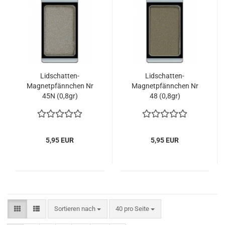
Lidschatten-
Lidschatten-
Magnetpfännchen Nr
Magnetpfännchen Nr
45N (0,8gr)
48 (0,8gr)
5,95 EUR
5,95 EUR
Sortieren nach
pro Seite
Sortieren nach
40 pro Seite