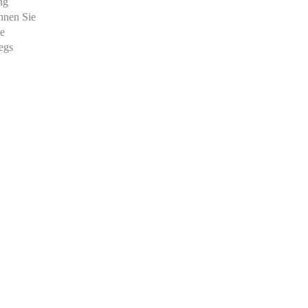
ng
nnen Sie
ie
egs