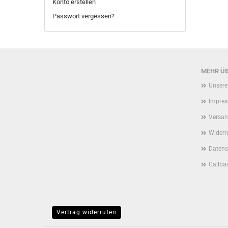
Konto erstellen
Passwort vergessen?
MEHR ÜB
Unsere
Impre
Versan
Widerr
Datens
Callbac
Vertrag widerrufen