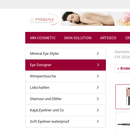
MN-COSMETIC
SKIN SOLUTION
ARTDECO
CR
Startseite
Mineral Eye Styler
EYE DESI
Eye Designer
« Erste
Wimperntusche
Lidschatten
Glamour und Glitter
Kajal,Eyeliner und Co
Soft Eyeliner waterproof