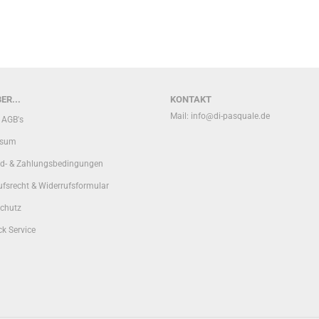
ER...
KONTAKT
Mail:
info@di-pasquale.de
 AGB's
ssum
d- & Zahlungsbedingungen
ufsrecht & Widerrufsformular
chutz
k Service