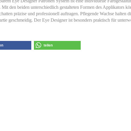
barem Eye Designer Patronen System ist eine individuelle Farbgestaltu
 Mit den beiden unterschiedlich gestalteten Formen des Applikators kö
chatten präzise und professionell auftragen. Pflegende Wachse halten d
tie geschmeidig. Der Eye Designer ist besonders praktisch für unterw
len
teilen