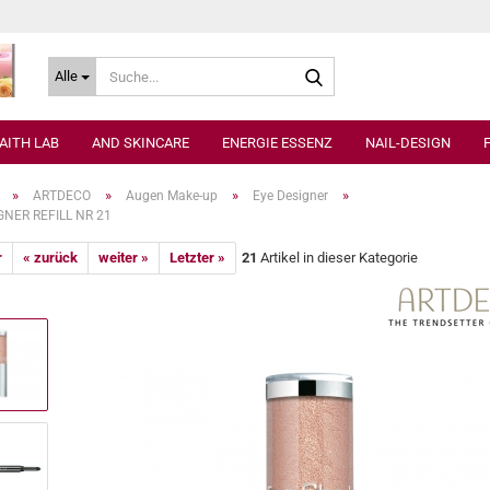
Suche...
Alle
AITH LAB
AND SKINCARE
ENERGIE ESSENZ
NAIL-DESIGN
»
»
»
»
ARTDECO
Augen Make-up
Eye Designer
GNER REFILL NR 21
r
« zurück
weiter »
Letzter »
21
Artikel in dieser Kategorie